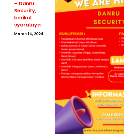
– Danru
Security,
berikut
syaratnya
March 14, 2024