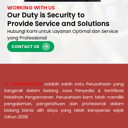
WORKING WITH US
Our Duty is Security to
Provide Service and Solutions
Hubungi Kami untuk Layanan Optimal dan Service
yang Professional
CONTACT US
PT. MAHAWANGSA
adalah salah satu Perusahaan yang
bergerak dalam bidang Jasa Penyedia & Sertifikasi
Pelatihan Pengamanan
. Perusahaan kami telah memiliki
pengalaman, pengetahuan dan profesional dalam
bidang bisnis alih daya yang telah beroperasi sejak
tahun 2008.