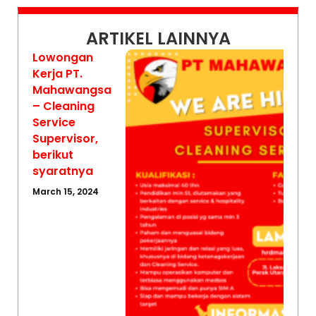
ARTIKEL LAINNYA
Lowongan
Kerja PT.
Mahawangsa
– Cleaning
Service
Supervisor,
berikut
syaratnya
March 15, 2024