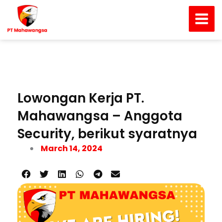
Skip
Main
to
Men
content
Lowongan Kerja PT.
Mahawangsa – Anggota
Security, berikut syaratnya
March 14, 2024