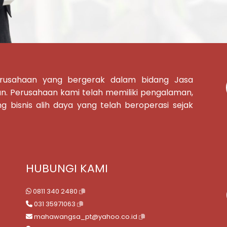
erusahaan yang bergerak dalam bidang Jasa
an
. Perusahaan kami telah memiliki pengalaman,
 bisnis alih daya yang telah beroperasi sejak
HUBUNGI KAMI
0811 340 2480
031 35971063
mahawangsa_pt@yahoo.co.id