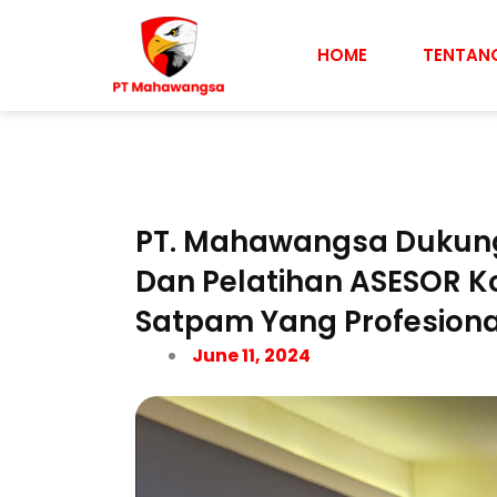
Skip
to
HOME
TENTAN
content
PT. Mahawangsa Dukung
Dan Pelatihan ASESOR 
Satpam Yang Profesiona
June 11, 2024