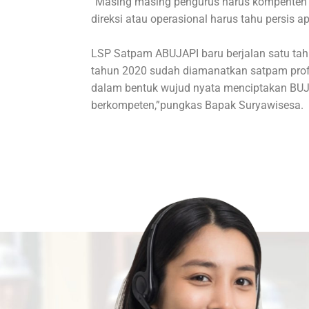
“Masing masing pengurus harus kompenten
direksi atau operasional harus tahu persis
LSP Satpam ABUJAPI baru berjalan satu tahun
tahun 2020 sudah diamanatkan satpam prof
dalam bentuk wujud nyata menciptakan BUJP
berkompeten,”pungkas Bapak Suryawisesa.