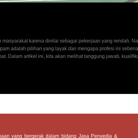
 masyarakat karena dinilai sebagai pekerjaan yang rendah. Namu
m adalah pilihan yang layak dan mengapa profesi ini sebena
t. Dalam artikel ini, kita akan melihat tanggung jawab, kualifi
ahaan yang bergerak dalam bidang Jasa Penyedia &