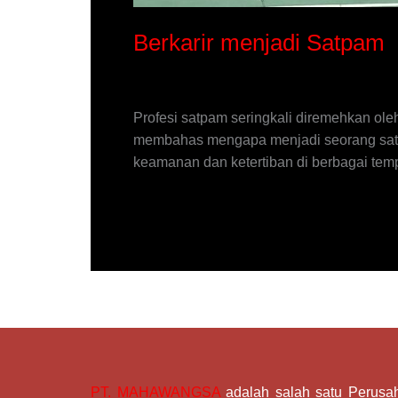
Berkarir menjadi Satpam
Leave a Comment
/
News
/
mahawangsa
Profesi satpam seringkali diremehkan oleh
membahas mengapa menjadi seorang satpa
keamanan dan ketertiban di berbagai tempa
Read More »
PT. MAHAWANGSA
adalah salah satu Perus