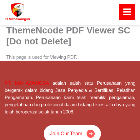
Skip
Main
to
Menu
content
ThemeNcode PDF Viewer SC
[Do not Delete]
This page is used for Viewing PDF.
PT. MAHAWANGSA
adalah salah satu Perusahaan yang
bergerak dalam bidang Jasa Penyedia & Sertifikasi Pelatihan
Pengamanan
. Perusahaan kami telah memiliki pengalaman,
pengetahuan dan profesional dalam bidang bisnis alih daya yang
telah beroperasi sejak tahun 2008.
Join Our Team