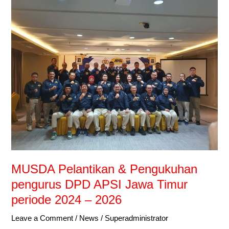
MUSDA
Pelantikan
&
Pengukuhan
pengurus
DPD
APSI
Jawa
Timur
periode
2024
–
2026
MUSDA Pelantikan & Pengukuhan
pengurus DPD APSI Jawa Timur
periode 2024 – 2026
Leave a Comment
/
News
/
Superadministrator