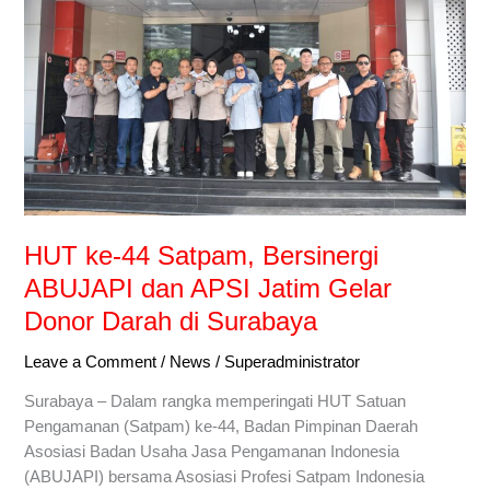
Satpam,
Bersinergi
ABUJAPI
dan
APSI
Jatim
Gelar
Donor
Darah
di
HUT ke-44 Satpam, Bersinergi
Surabaya
ABUJAPI dan APSI Jatim Gelar
Donor Darah di Surabaya
Leave a Comment
/
News
/
Superadministrator
Surabaya – Dalam rangka memperingati HUT Satuan
Pengamanan (Satpam) ke-44, Badan Pimpinan Daerah
Asosiasi Badan Usaha Jasa Pengamanan Indonesia
(ABUJAPI) bersama Asosiasi Profesi Satpam Indonesia