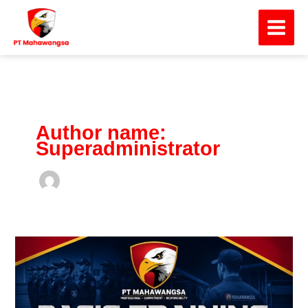
Skip
Main
to
Menu
content
Author name:
Superadministrator
PT
Mahawangsa
Perkuat
Standar
SDM