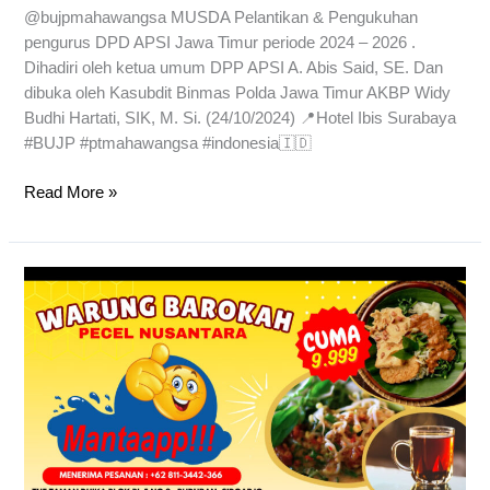
@bujpmahawangsa MUSDA Pelantikan & Pengukuhan
pengurus DPD APSI Jawa Timur periode 2024 – 2026 .
Dihadiri oleh ketua umum DPP APSI A. Abis Said, SE. Dan
dibuka oleh Kasubdit Binmas Polda Jawa Timur AKBP Widy
Budhi Hartati, SIK, M. Si. (24/10/2024) 📍Hotel Ibis Surabaya
#BUJP #ptmahawangsa #indonesia🇮🇩
Read More »
Warung
Barokah
–
Pecel
Nusantara