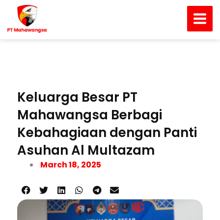
Skip
Main
to
Men
content
Keluarga Besar PT
Mahawangsa Berbagi
Kebahagiaan dengan Panti
Asuhan Al Multazam
March 18, 2025