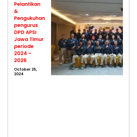
Pelantikan
&
Pengukuhan
pengurus
DPD APSI
Jawa Timur
periode
2024 –
2026
October 25,
2024