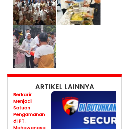
ARTIKEL LAINNYA
Berkarir
Menjadi
Satuan
Pengamanan
di PT.
Mahawangsa