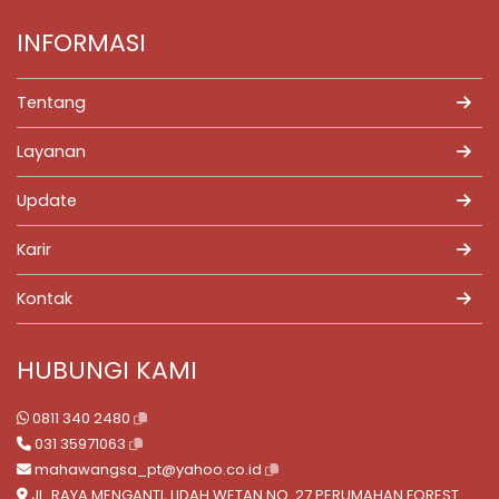
INFORMASI
Tentang
Layanan
Update
Karir
Kontak
HUBUNGI KAMI
0811 340 2480
031 35971063
mahawangsa_pt@yahoo.co.id
JL. RAYA MENGANTI, LIDAH WETAN NO. 27 PERUMAHAN FOREST