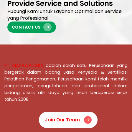
Provide Service and Solutions
Hubungi Kami untuk Layanan Optimal dan Service
yang Professional
CONTACT US
PT. MAHAWANGSA
adalah salah satu Perusahaan yang
bergerak dalam bidang Jasa Penyedia & Sertifikasi
Pelatihan Pengamanan
. Perusahaan kami telah memiliki
pengalaman, pengetahuan dan profesional dalam
bidang bisnis alih daya yang telah beroperasi sejak
tahun 2008.
Join Our Team