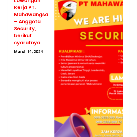
Lowongan
Kerja PT.
Mahawangsa
– Anggota
Security,
berikut
syaratnya
March 14, 2024