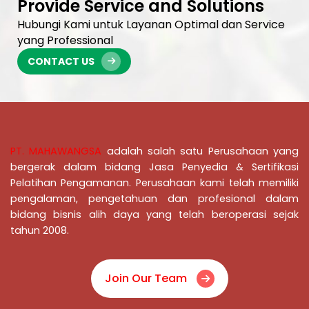
Provide Service and Solutions
Hubungi Kami untuk Layanan Optimal dan Service
yang Professional
CONTACT US
PT. MAHAWANGSA
adalah salah satu Perusahaan yang
bergerak dalam bidang Jasa Penyedia & Sertifikasi
Pelatihan Pengamanan
. Perusahaan kami telah memiliki
pengalaman, pengetahuan dan profesional dalam
bidang bisnis alih daya yang telah beroperasi sejak
tahun 2008.
Join Our Team