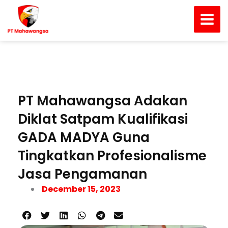
Skip
Main
to
Men
content
PT Mahawangsa Adakan
Diklat Satpam Kualifikasi
GADA MADYA Guna
Tingkatkan Profesionalisme
Jasa Pengamanan
December 15, 2023